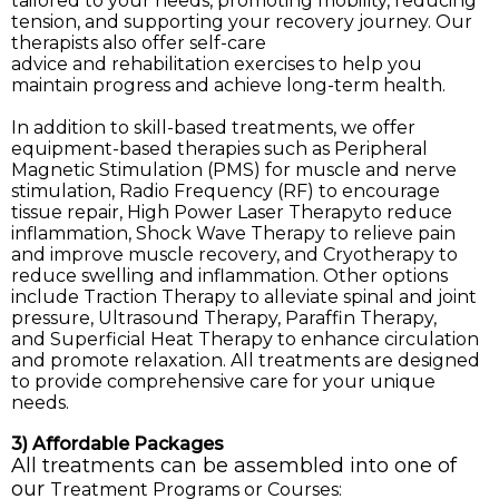
tailored to your needs, promoting mobility, reducing 
tension, and supporting your recovery journey. Our 
therapists also offer self-care 
advice and rehabilitation exercises to help you 
maintain progress and achieve long-term health.
In addition to skill-based treatments, we offer 
equipment-based therapies such as Peripheral 
Magnetic Stimulation (PMS) for muscle and nerve 
stimulation, Radio Frequency (RF) to encourage 
tissue repair, High Power Laser Therapyto reduce 
inflammation, Shock Wave Therapy to relieve pain 
and improve muscle recovery, and Cryotherapy to 
reduce swelling and inflammation. Other options 
include Traction Therapy to alleviate spinal and joint 
pressure, Ultrasound Therapy, Paraffin Therapy, 
and Superficial Heat Therapy to enhance circulation 
and promote relaxation. All treatments are designed 
to provide comprehensive care for your unique 
needs.
3) Affordable Packages
All treatments can be assembled into one of 
our 
Treatment Programs or Courses: